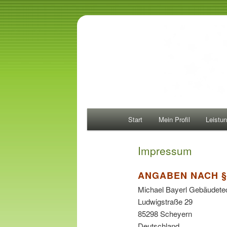
Main
Start
Mein Profil
Leistu
Skip
menu
to
Impressum
primary
ANGABEN NACH §
Michael Bayerl Gebäudete
content
Ludwigstraße 29
85298 Scheyern
Deutschland