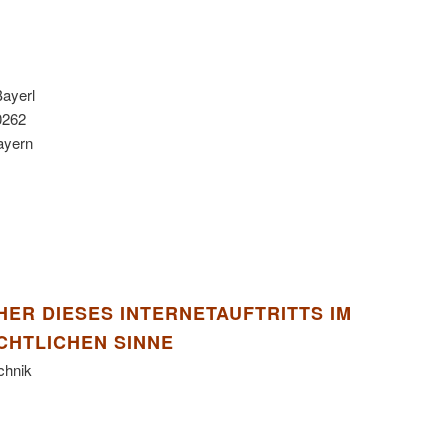
Bayerl
0262
ayern
ER DIESES INTERNETAUFTRITTS IM
HTLICHEN SINNE
chnik