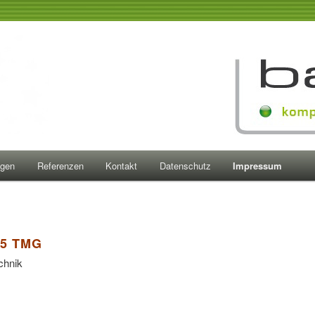
Elek
Beratung, V
ngen
Referenzen
Kontakt
Datenschutz
Impressum
5 TMG
chnik