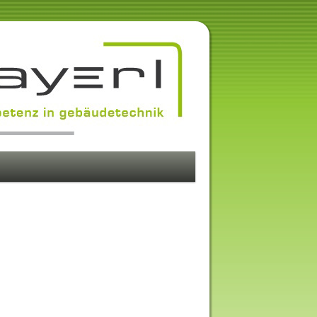
triker Gebäudetechniker Schey
erkauf & Installation