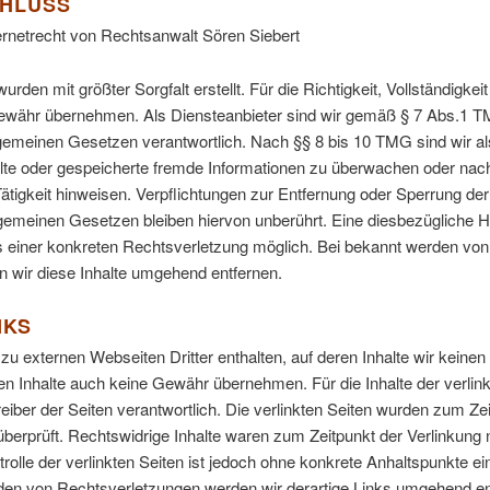
HLUSS
ernetrecht von Rechtsanwalt Sören Siebert
urden mit größter Sorgfalt erstellt. Für die Richtigkeit, Vollständigkeit
ewähr übernehmen. Als Diensteanbieter sind wir gemäß § 7 Abs.1 TMG
gemeinen Gesetzen verantwortlich. Nach §§ 8 bis 10 TMG sind wir al
ttelte oder gespeicherte fremde Informationen zu überwachen oder n
 Tätigkeit hinweisen. Verpflichtungen zur Entfernung oder Sperrung d
gemeinen Gesetzen bleiben hiervon unberührt. Eine diesbezügliche Ha
s einer konkreten Rechtsverletzung möglich. Bei bekannt werden vo
 wir diese Inhalte umgehend entfernen.
NKS
u externen Webseiten Dritter enthalten, auf deren Inhalte wir keinen
en Inhalte auch keine Gewähr übernehmen. Für die Inhalte der verlinkt
reiber der Seiten verantwortlich. Die verlinkten Seiten wurden zum Ze
erprüft. Rechtswidrige Inhalte waren zum Zeitpunkt der Verlinkung n
rolle der verlinkten Seiten ist jedoch ohne konkrete Anhaltspunkte e
en von Rechtsverletzungen werden wir derartige Links umgehend en