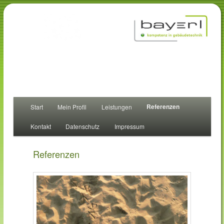
Elek
Beratung, 
Main
Referenzen
Start
Mein Profil
Leistungen
Skip
menu
Kontakt
Datenschutz
Impressum
to
primary
Referenzen
content